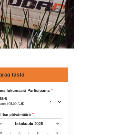
araa tästä
na lukumäärä Participants
*
äärä
kaen
105,00 AUD
litse päivämäärä
*
lokakuuta
2026
M
T
K
T
P
L
S