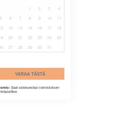
1
2
3
4
5
6
7
8
9
10
11
12
13
14
15
16
17
18
19
20
21
22
23
24
25
26
27
28
29
30
31
VARAA TÄSTÄ
Saat ostoksestasi vahvistuksen
omio:
hköpostitse.