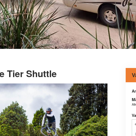
e Tier Shuttle
V
An
M
Al
Va